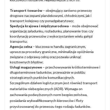
Transport towarów
– obejmujący zarówno przewozy
drogowe naczepami plandekowymi, chłodniczymi, jak i
transport kolejowy czy ponadgabarytowy;
Spedycja krajowa i międzynarodowa
– może obejmować
organizację załadunku, rozładunku, planowanie tras czy
koordynację przewozów z wykorzystaniem wielu gałęzi
transportu;
Agencja celna
– kluczowa w handlu zagranicznym,
upraszcza procedury graniczne, minimalizuje opóźnienia
związane z odprawą celną oraz pozwala uniknąć
kosztownych błędów;
Usługi magazynowe
– przechowywanie krótkoterminowe i
długoterminowe ładunków, przeważnie w pobliżu
strategicznych punktów komunikacyjnych.
Szczególnym działem logistycznym jest również transport
materiałów niebezpiecznych (ADR). Wymaga on
zachowania podwyższonych norm bezpieczeństwa,
posiadania wykwalifikowanych kierowców i floty
przystosowanej do przewozu tego rodzaju ładunków.