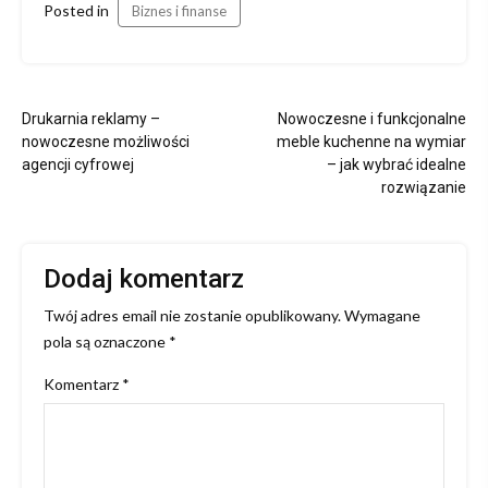
Posted in
Biznes i finanse
Nawigacja
Drukarnia reklamy –
Nowoczesne i funkcjonalne
wpisu
nowoczesne możliwości
meble kuchenne na wymiar
agencji cyfrowej
– jak wybrać idealne
rozwiązanie
Dodaj komentarz
Twój adres email nie zostanie opublikowany.
Wymagane
pola są oznaczone
*
Komentarz
*