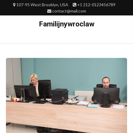
Skip
107-95 West Brooklyn, USA
+1 212-0123456789
to
contact@mail.com
content
Familijnywroclaw