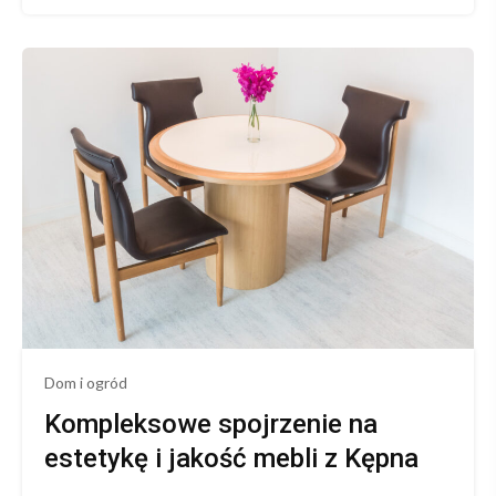
Jak
wybrać
idealne
meble
do
domu
–
kompleksowy
poradnik
Dom i ogród
Kompleksowe spojrzenie na
estetykę i jakość mebli z Kępna