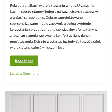
Rola personalizacji w projektowaniu wnętrz Urządzanie
kuchni często stanowi jeden z najważniejszych etapów w
aranżacji całego domu. Dobrze zaprojektowane,
spersonalizowane meble zapewniają pełną swobodę
korzystania z przestrzeni, a także wizualny efekt, który w
znacznym stopniu wpływa na komfort życia w danym
pomieszczeniu. Dziś nie wystarczy już jedynie łączyć szafek
w praktyczną całość – kluczem jest
Read More
Leave a Comment
on
Nowoczesne
i
funkcjonalne
meble
kuchenne
na