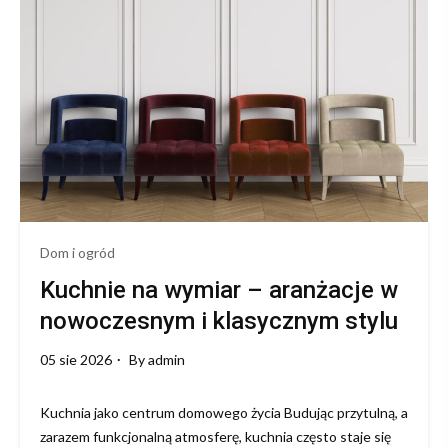
wymiar
–
jak
wybrać
idealne
rozwiązanie
Dom i ogród
Kuchnie na wymiar – aranżacje w
nowoczesnym i klasycznym stylu
05 sie 2026
By
admin
Kuchnia jako centrum domowego życia Budując przytulną, a
zarazem funkcjonalną atmosferę, kuchnia często staje się