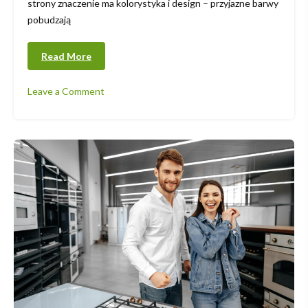
strony znaczenie ma kolorystyka i design – przyjazne barwy
pobudzają
Read More
Leave a Comment
on
Meble
przedszkolne
–
jak
wybrać
odpowiednie
wyposażenie
placówki