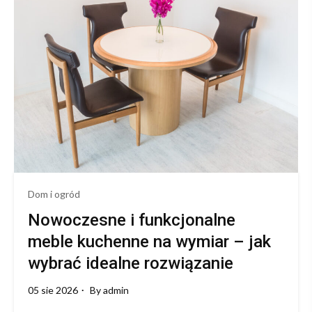
wyborze
jakościowych
mebli
nowoczesnych
i
klasycznych
Dom i ogród
Nowoczesne i funkcjonalne
meble kuchenne na wymiar – jak
wybrać idealne rozwiązanie
05 sie 2026
By
admin