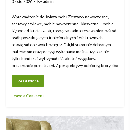
07 sie 2026
By
admin
Wprowadzenie do świata mebli Zestawy nowoczesne,
zestawy stylowe, meble nowoczesne i klasyczne – meble
Kępno od lat cieszą się rosnącym zainteresowaniem wśród
osób poszukujących funkcjonalnych i efektownych
rozwiązań do swoich wnętrz. Dzięki starannie dobranym
materiałom oraz precyzji wykonania można uzyskać nie
tylko komfort i wytrzymałość, ale też wyjątkową
prezentację przestrzeni. Z perspektywy odbiorcy, który dba
Read More
Leave a Comment
on
Kompleksowe
spojrzenie
na
estetykę