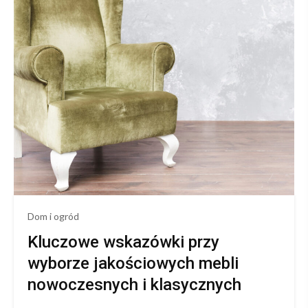
i
jakość
mebli
z
Kępna
Dom i ogród
Kluczowe wskazówki przy
wyborze jakościowych mebli
nowoczesnych i klasycznych