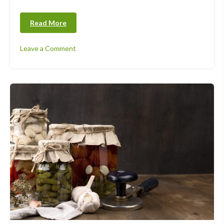
Read More
Leave a Comment
on
Hurtownia
AGD
i
OZE
–
Nowoczesne
Rozwiązania
dla
Każdego
Klienta