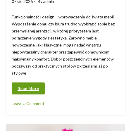
07 sie 2026
By
admin
Funkcjonalność i design – wprowadzenie do świata mebli
Wyposażenie domu czy biura trudno wyobrazić sobie bez
przemyślanej aranżacji, w której priorytetem jest
połączenie wygody z estetyką. Zarówno meble
nowoczesne, jak i klasyczne, mogą nadać wnętrzu
niepowtarzalny charakter oraz zapewnić domownikom
maksymalny komfort. Dobór poszczególnych elementów –
począwszy od praktycznych stołów z krzesłami, aż po
stylowe
Read More
Leave a Comment
on
Kluczowe
wskazówki
przy