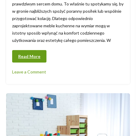
prawdziwym sercem domu. To właśnie tu spotykamy się, by
w gronie najbliższych spożyć poranny posiłek lub wspólnie
przygotować kolację. Dlatego odpowiednio
zaprojektowane meble kuchenne na wymiar mogą w
istotny sposób wpłynąć na komfort codziennego
użytkowania oraz estetykę całego pomieszczenia. W
Read More
Leave a Comment
on
Kuchnie
na
wymiar
–
aranżacje
w
nowoczesnym
i
klasycznym