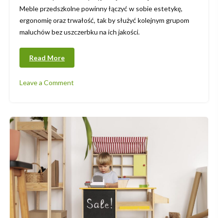
Meble przedszkolne powinny łączyć w sobie estetykę,
ergonomię oraz trwałość, tak by służyć kolejnym grupom
maluchów bez uszczerbku na ich jakości.
Read More
Leave a Comment
on
Meble
przedszkolne
–
inwestycja
w
edukację
i
bezpieczeństwo