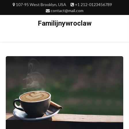
Skip
107-95 West Brooklyn, USA
+1 212-0123456789
to
contact@mail.com
content
Familijnywroclaw