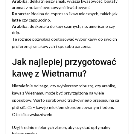
Arabika:
delikatniejszy smak, wyższa kwasowość, bogaty
aromat z nutami owocowymi i kwiatowymi.
Robusta:
idealna do espresso i kaw mlecznych, takich jak
latte czy cappuccino.
Arabika:
doskonała do kaw czarnych, np. americano czy
drip.
Te różnice pozwalają dostosować wybór kawy do swoich
preferencji smakowych i sposobu parzenia.
Jak najlepiej przygotować
kawę z Wietnamu?
Niezależnie od tego, czy wybierzesz robustę, czy arabikę,
kawa z Wietnamu może być przyrządzona na wiele
sposobów. Warto spróbować tradycyjnego przepisu na cà
phê sữa đá – kawę z mlekiem skondensowanym i lodem.
Oto kilka wskazówek:
Użyj średnio mielonych ziaren, aby uzyskać optymalny
balans smaku.