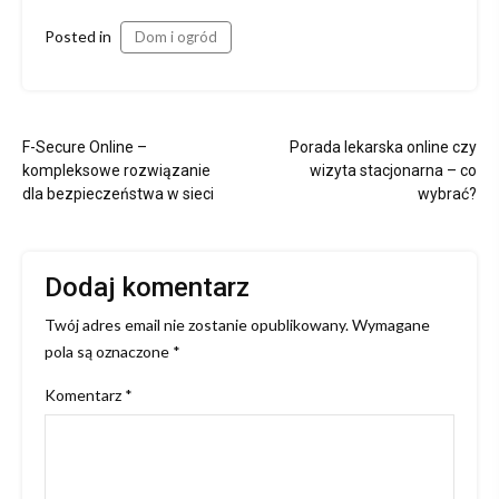
Posted in
Dom i ogród
Nawigacja
F-Secure Online –
Porada lekarska online czy
wpisu
kompleksowe rozwiązanie
wizyta stacjonarna – co
dla bezpieczeństwa w sieci
wybrać?
Dodaj komentarz
Twój adres email nie zostanie opublikowany.
Wymagane
pola są oznaczone
*
Komentarz
*