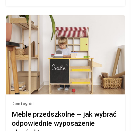
on
Nowoczesne
strategie
ochrony
interesów
firmy
Dom i ogród
Meble przedszkolne – jak wybrać
odpowiednie wyposażenie