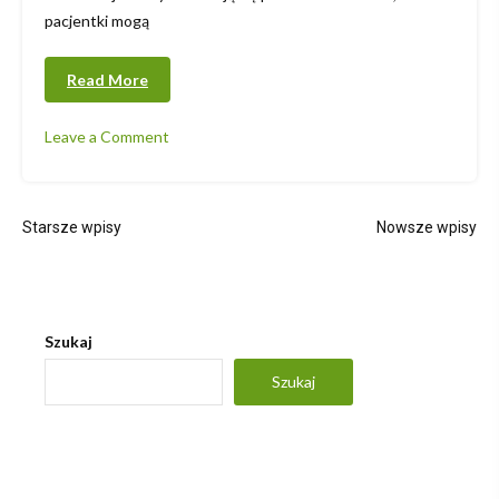
pacjentki mogą
Read More
Leave a Comment
on
Lekarz
Ginekolog
Nawigacja
Starsze wpisy
Nowsze wpisy
Piotr
Białecki
po
–
Twoje
wpisach
Zdrowie
Szukaj
w
Pewnych
Szukaj
Rękach