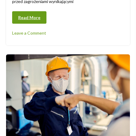
przed zagrożeniami wynikającymi
Read More
Leave a Comment
on
Profesjonalna
Odzież
Ochronna
w
Krośnie
–
Bezpieczeństwo
na
Pierwszym
Miejscu