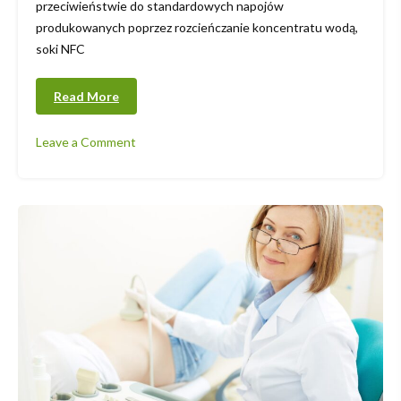
przeciwieństwie do standardowych napojów
produkowanych poprzez rozcieńczanie koncentratu wodą,
soki NFC
Read More
Leave a Comment
on
Sok
NFC
co
to?
Wszystko,
co
musisz
wiedzieć
o
naturalnie
tłoczonych
sokach