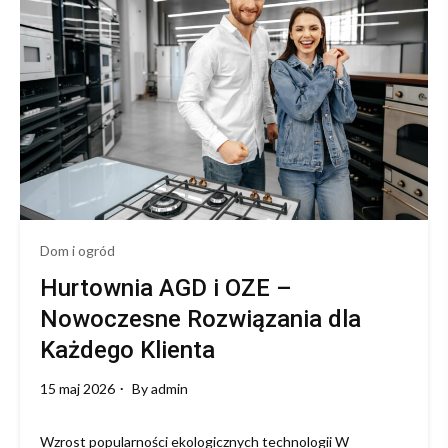
w
edukację
i
bezpieczeństwo
Dom i ogród
Hurtownia AGD i OZE –
Nowoczesne Rozwiązania dla
Każdego Klienta
15 maj 2026
By
admin
Wzrost popularności ekologicznych technologii W