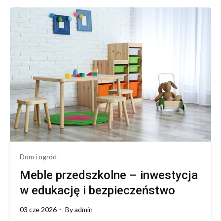
przedszkolne
–
jak
wybrać
odpowiednie
wyposażenie
placówki
Dom i ogród
Meble przedszkolne – inwestycja
w edukację i bezpieczeństwo
03 cze 2026
By
admin