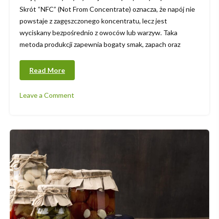
Skrót “NFC” (Not From Concentrate) oznacza, że napój nie
powstaje z zagęszczonego koncentratu, lecz jest
wyciskany bezpośrednio z owoców lub warzyw. Taka
metoda produkcji zapewnia bogaty smak, zapach oraz
Read More
Leave a Comment
on
Sok
NFC
co
to?
Dowiedz
się,
dlaczego
warto
postawić
na
naturalne