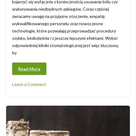
kojarzyć się wyłącznie z koniecznością usuwania bólu czy
wykonywania niezbędnych zabiegów. Coraz częściej
zwracamy uwagę na przyjazne otoczenie, empatię
wykwalifikowanego personelu oraz nowoczesne
technologie, które pozwalają przeprowadzać procedury
szybko, bezboleśnie i z jeszcze lepszymi efektami. Wybór
odpowiedniej kliniki stomatologicznej jest więc kluczowy,
by
Read More
Leave a Comment
on
Nowoczesne
oblicze
stomatologii
–
kompleksowe
leczenie
w