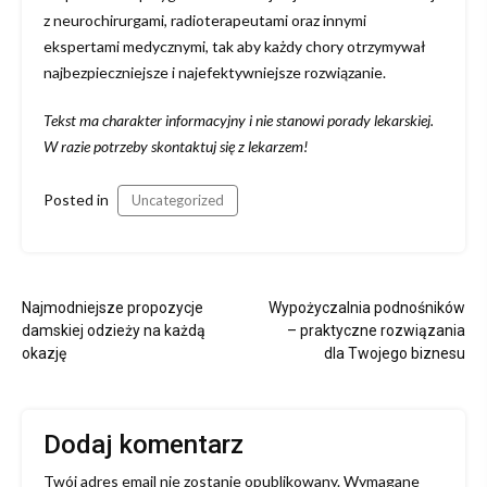
z neurochirurgami, radioterapeutami oraz innymi
ekspertami medycznymi, tak aby każdy chory otrzymywał
najbezpieczniejsze i najefektywniejsze rozwiązanie.
Tekst ma charakter informacyjny i nie stanowi porady lekarskiej.
W razie potrzeby skontaktuj się z lekarzem!
Posted in
Uncategorized
Nawigacja
Najmodniejsze propozycje
Wypożyczalnia podnośników
wpisu
damskiej odzieży na każdą
– praktyczne rozwiązania
okazję
dla Twojego biznesu
Dodaj komentarz
Twój adres email nie zostanie opublikowany.
Wymagane