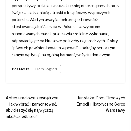
perspektywy rodzica oznacza to mniej nieprzespanych nocy
i większą satysfakcję z troski o bezpieczny wypoczynek
potomka. Wartym uwagi aspektem jest również
atestowana jakość szycia w Polsce – za wyborem
renomowanych marek przemawia rzetelne wykonanie,
odpowiadające na kluczowe potrzeby najmłodszych. Dobry
śpiworek powinien bowiem zapewnić spokojny sen, a tym
samym wpłynąć na ogólną harmonię w życiu domowym.
Posted in
Dom i ogród
Nawigacja
Antena radiowa zewnętrzna
Kinoteka: Dom Filmowych
wpisu
– jak wybrać i zamontować,
Emocji i Historyczne Serce
aby cieszyć się najwyższą
Warszawy
jakością odbioru?