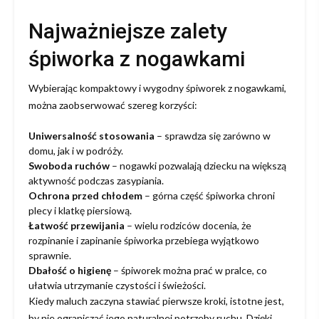
Najważniejsze zalety
śpiworka z nogawkami
Wybierając kompaktowy i wygodny śpiworek z nogawkami,
można zaobserwować szereg korzyści:
Uniwersalność stosowania
– sprawdza się zarówno w
domu, jak i w podróży.
Swoboda ruchów
– nogawki pozwalają dziecku na większą
aktywność podczas zasypiania.
Ochrona przed chłodem
– górna część śpiworka chroni
plecy i klatkę piersiową.
Łatwość przewijania
– wielu rodziców docenia, że
rozpinanie i zapinanie śpiworka przebiega wyjątkowo
sprawnie.
Dbałość o higienę
– śpiworek można prać w pralce, co
ułatwia utrzymanie czystości i świeżości.
Kiedy maluch zaczyna stawiać pierwsze kroki, istotne jest,
by nie ograniczać jego naturalnej potrzeby ruchu. Dzięki